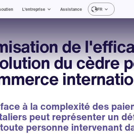
soutien
L'entreprise
Assistance
FR
isation de l'effica
volution du cèdre p
mmerce internatio
 face à la complexité des pai
taliers peut représenter un défi
 toute personne intervenant da