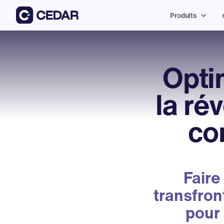
Produits
Optim
la ré
co
Faire
transfron
pour