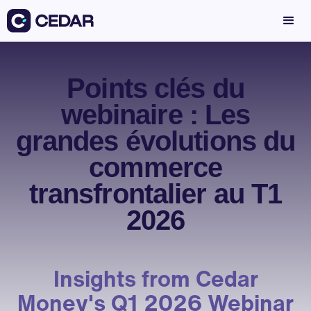
Points clés du
webinaire : Les
grandes évolutions du
commerce
transfrontalier au T1
2026
Insights from Cedar
Money's Q1 2026 Webinar