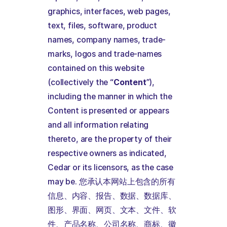
graphics, interfaces, web pages,
text, files, software, product
names, company names, trade-
marks, logos and trade-names
contained on this website
(collectively the “
Content
”),
including the manner in which the
Content is presented or appears
and all information relating
thereto, are the property of their
respective owners as indicated,
Cedar or its licensors, as the case
may be. 您承认本网站上包含的所有
信息、内容、报告、数据、数据库、
图形、界面、网页、文本、文件、软
件、产品名称、公司名称、商标、徽