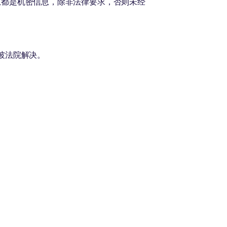
营信息都是机密信息，除非法律要求，否则未经
坡法院解决。
些条款和条件。
社区
款
Facebook
cted Categories
领英
策
推特
Instagram