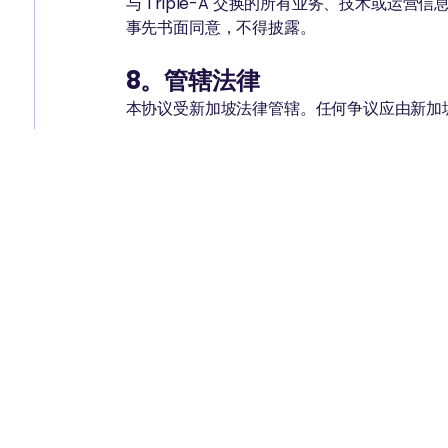
与 Triple-A 交换的所有业务、技术或运
事先书面同意，不得披露。
8。管辖法律
本协议受新加坡法律管辖。任何争议应由新加
继续入职即表示您确认已阅读、理解并接受这
公司
合法
主页
使用条
发送
Restri
接收
隐私政
合作伙伴
关于
雪松博客
与销售人员交谈
开始吧