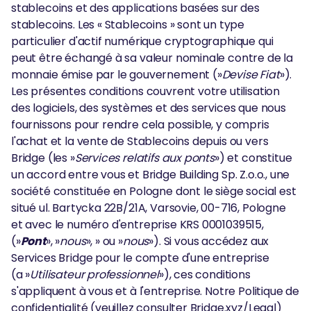
stablecoins et des applications basées sur des
stablecoins. Les « Stablecoins » sont un type
particulier d'actif numérique cryptographique qui
peut être échangé à sa valeur nominale contre de la
monnaie émise par le gouvernement (»
Devise Fiat
»).
Les présentes conditions couvrent votre utilisation
des logiciels, des systèmes et des services que nous
fournissons pour rendre cela possible, y compris
l'achat et la vente de Stablecoins depuis ou vers
Bridge (les »
Services relatifs aux ponts
») et constitue
un accord entre vous et Bridge Building Sp. Z.o.o., une
société constituée en Pologne dont le siège social est
situé ul. Bartycka 22B/21A, Varsovie, 00-716, Pologne
et avec le numéro d'entreprise KRS 0001039515,
(»
Pont
», »
nous
», » ou »
nous
»). Si vous accédez aux
Services Bridge pour le compte d'une entreprise
(a »
Utilisateur professionnel
»), ces conditions
s'appliquent à vous et à l'entreprise. Notre Politique de
confidentialité (veuillez consulter Bridge.xyz/Legal)